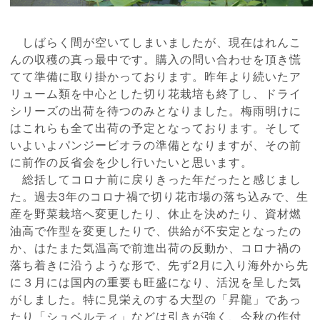
しばらく間が空いてしまいましたが、現在はれんこ
んの収穫の真っ最中です。購入の問い合わせを頂き慌
てて準備に取り掛かっております。昨年より続いたア
リューム類を中心とした切り花栽培も終了し、ドライ
シリーズの出荷を待つのみとなりました。梅雨明けに
はこれらも全て出荷の予定となっております。そして
いよいよパンジービオラの準備となりますが、その前
に前作の反省会を少し行いたいと思います。
総括してコロナ前に戻りきった年だったと感じまし
た。過去3年のコロナ禍で切り花市場の落ち込みで、生
産を野菜栽培へ変更したり、休止を決めたり、資材燃
油高で作型を変更したりで、供給が不安定となったの
か、はたまた気温高で前進出荷の反動か、コロナ禍の
落ち着きに沿うような形で、先ず2月に入り海外から先
に３月には国内の重要も旺盛になり、活況を呈した気
がしました。特に見栄えのする大型の「昇龍」であっ
たり「シュベルティ」などは引きが強く、今秋の作付