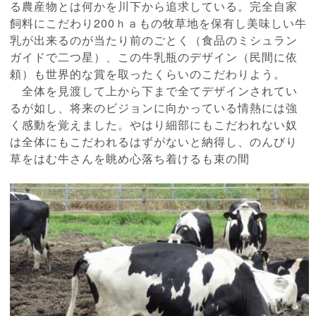
る農産物とは何かを川下から追求している。完全自家
飼料にこだわり200ｈａもの牧草地を保有し美味しい牛
乳が出来るのが当たり前のごとく（食品のミシュラン
ガイドで二つ星）、この牛乳瓶のデザイン（民間に依
頼）も世界的な賞を取ったくらいのこだわりよう。
全体を見渡して上から下まで全てデザインされてい
るが如し、将来のビジョンに向かっている情熱には強
く感動を覚えました。やはり細部にもこだわれない奴
は全体にもこだわれるはずがないと納得し、のんびり
草をはむ牛さんを眺め心落ち着けるも束の間