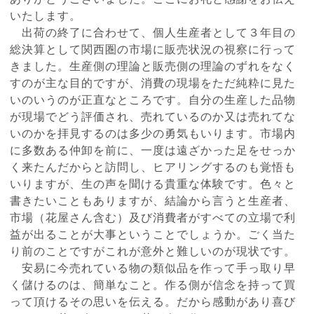
いたします。
出荷の終了に合わせて、個人生産者として３年目の
総決算として関西圏の市場に販売状況の視察に行って
きました。生産側の理論と販売側の理論のずれをなく
すのが主な目的ですが、消費の現場をただ純粋に見た
いのいうのが正直なところです。自分の生産した品物
が現場でどう評価され、売れているのか又は売れてな
いのかを拝見するのは多少の勇気もいります。市場内
に多数ある仲卸を前に、一度は遠ざかった足をせっか
く来たんだからと訪問し、ヒアリングするのも覚悟も
いりますが、生の声を聞ける貴重な体験です。色々と
書きたいこともありますが、結論から言うと生産者、
市場（花屋さん含む）及び消費者がすべての立場で利
益が出ることが大事ということでしょうか。ごく当た
り前のことですがこれが意外と難しいのが現状です。
安易に今売れている物の類似品を作って手っ取り早
く儲けるのは、簡単なこと。作る側が信念を持って買
って頂けるその思いを伝える。だから感動があり喜び