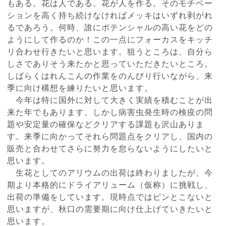
もある。花は人である。花が人を作る。そのモチベー
ションを高く持ち続けなければメッキはいずれ剥がれ
るであろう。何時、誰にポテンシャルの高い花をどの
ようにして作るのか！この一点にフォーカスをキッチ
リ合わせ行きたいと思います。狙うところは、自分ら
しさでありそう来たかと思っていただきたいところ。
しばらくはれんこんの作業をのんびり行いながら、来
季に向け構想を練りたいと思います。
今年は特に国外に対して大きく実績を積むことが出
来た年でもあります。しかし病害虫発生時の検疫の問
題や安定量の確保などクリアする課題も沢山ありま
す。来季に向かってそれら問題点をクリアし、国内の
販売と合わせてさらに努力を怠らないようにしたいと
思います。
生花としてのアリウムの出荷は終わりましたが、今
期より本格的にドライアリューム（仮称）に挑戦し、
出荷の準備をしています。現時点ではピンとこないと
思いますが、秋口の需要期に向け仕上げていきたいと
思います。