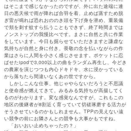
はそこまで感じなかったのですが、外に出た途端に連
日の悪天候で雨が降れば合羽を着、止めば蒸すため脱
ぎ雷が鳴れば恐れおののき頭を下げ身を潜め、重装備
で頬を刺す蚊すら払うこともできず、終了時間までは
ノンストップの我慢比べです。まさに自然と共に作業
をしています。今日も掘らせていただきますと謙虚な
気持ちが自然と身に付き、畏敬の念を払いながらの作
業はさらに人間を小さく感じさせます。ポケットに忍
ばせたipodで3,000以上の曲をランダム再生し、今どき
の農家を演じつつも内心ドキドキ、水に浸かっている
から落ちたら間違いなくあの世ですから。
しかしこんな仕事、他じゃやらないだろうと不思議
と使命感が燃えてきて、みるみる気持ちが高揚してく
るのがわかります。変な感覚なんですが、これもこの
地区の後継者が8割近く育っていて切磋琢磨する活力が
そうさせているのかもしれません。TPPの見えない遠
い競争の前にお隣さんとの競争も大事かもですね。
「おいおい止めちゃったの？」