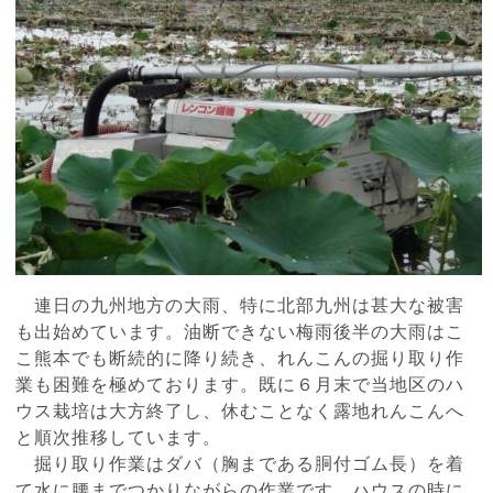
連日の九州地方の大雨、特に北部九州は甚大な被害
も出始めています。油断できない梅雨後半の大雨はこ
こ熊本でも断続的に降り続き、れんこんの掘り取り作
業も困難を極めております。既に６月末で当地区のハ
ウス栽培は大方終了し、休むことなく露地れんこんへ
と順次推移しています。
掘り取り作業はダバ（胸まである胴付ゴム長）を着
て水に腰までつかりながらの作業です。ハウスの時に