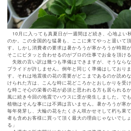
10月に入っても真夏日が一週間ほど続き、心地よい
のか。この全国的な猛暑も、ここに来てやっと退いて
す。しかし消費者の要求は暑かろうが寒かろうが時期
そこにピタッと合わせるのがプロの仕事でお金を頂け
失敗の言い訳は幾つも準備はできますが、そうならな
プライドが許しません。例年と同じく準備はしており
す。それは地震後の花の需要がどこまであるのか読め
けられた方は、こんな時に花どころかとおしかりを受
な時こそ心の栄養の花が必須と思われる方も居られる
風に続き今回の地震でハウスに歪が発生しました。で
植物はそんな事には不満は言いません。暑かろうが寒
毎年発芽し、大輪の花をたくさん咲かせそして朽ち果
者も含めお客様に買って頂く最大の理由じゃないでし
る」