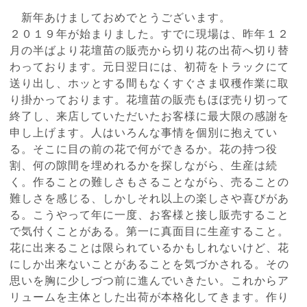
新年あけましておめでとうございます。
２０１９年が始まりました。すでに現場は、昨年１２
月の半ばより花壇苗の販売から切り花の出荷へ切り替
わっております。元日翌日には、初荷をトラックにて
送り出し、ホッとする間もなくすぐさま収穫作業に取
り掛かっております。花壇苗の販売もほぼ売り切って
終了し、来店していただいたお客様に最大限の感謝を
申し上げます。人はいろんな事情を個別に抱えてい
る。そこに目の前の花で何ができるか。花の持つ役
割、何の隙間を埋めれるかを探しながら、生産は続
く。作ることの難しさもさることながら、売ることの
難しさを感じる、しかしそれ以上の楽しさや喜びがあ
る。こうやって年に一度、お客様と接し販売すること
で気付くことがある。第一に真面目に生産すること。
花に出来ることは限られているかもしれないけど、花
にしか出来ないことがあることを気づかされる。その
思いを胸に少しづつ前に進んでいきたい。これからア
リュームを主体とした出荷が本格化してきます。作り