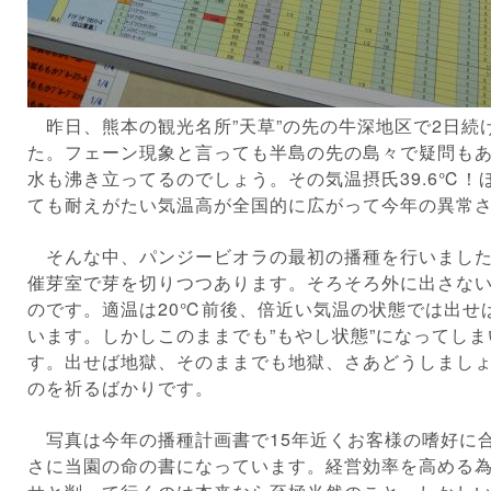
昨日、熊本の観光名所”天草”の先の牛深地区で2日続
た。フェーン現象と言っても半島の先の島々で疑問も
水も沸き立ってるのでしょう。その気温摂氏39.6℃！ほ
ても耐えがたい気温高が全国的に広がって今年の異常
そんな中、パンジービオラの最初の播種を行いました
催芽室で芽を切りつつあります。そろそろ外に出さな
のです。適温は20℃前後、倍近い気温の状態では出せ
います。しかしこのままでも”もやし状態”になってし
す。出せば地獄、そのままでも地獄、さあどうしましょ
のを祈るばかりです。
写真は今年の播種計画書で15年近くお客様の嗜好に
さに当園の命の書になっています。経営効率を高める