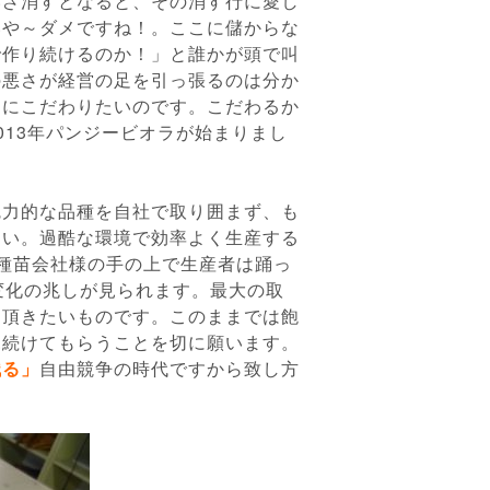
いざ消すとなると、その消す行に愛し
いや～ダメですね！。ここに儲からな
で作り続けるのか！」と誰かが頭で叫
の悪さが経営の足を引っ張るのは分か
こにこだわりたいのです。こだわるか
013年パンジービオラが始まりまし
魅力的な品種を自社で取り囲まず、も
さい。過酷な環境で効率よく生産する
種苗会社様の手の上で生産者は踊っ
変化の兆しが見られます。最大の取
て頂きたいものです。このままでは飽
見続けてもらうことを切に願います。
残る」
自由競争の時代ですから致し方