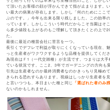
サと削って行くのは本来なら至極当然のこと、しかし
て頂いたお客様の顔が浮かんできて指が止まります。
い最大の病巣が存在します。しかし「何のためにここ
ぶのです。」今年も出来る限り残しました。この効率
っています。しかしこういう時代だからこそ当園はそ
ら多少値段も上がるのもご理解して頂きたくとの上で2
た。
最後に最近の種苗会社に苦言を一つ。
長引くでデフレで利益が取りにくくなっている現在、
っと生産者がワクワクするような品種を提供してくだ
為現在はＦ1（一代交雑種）が主流です。つまりは大手
ている状況です。ここ2、3年でガーデニングの方向も
引先は生産者なのか最終消費者なのかきっちり見極め
きられる恐れすらあります。視線はしっかり生産者を
と言いつつも、本日まいた種と同じ
「選ばれた者のみ
ないのかもしれません。