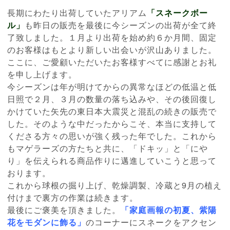
長期にわたり出荷していたアリアム
「スネークボー
ル」
も昨日の販売を最後に今シーズンの出荷が全て終
了致しました。１月より出荷を始め約６か月間、固定
のお客様はもとより新しい出会いが沢山ありました。
ここに、ご愛顧いただいたお客様すべてに感謝とお礼
を申し上げます。
今シーズンは年が明けてからの異常なほどの低温と低
日照で２月、３月の数量の落ち込みや、その後回復し
かけていた矢先の東日本大震災と混乱の続きの販売で
した。そのような中だったからこそ、本当に支持して
くださる方々の思いが強く残った年でした。これから
もマゲラーズの方たちと共に、「ドキッ」と「にや
り」を伝えられる商品作りに邁進していこうと思って
おります。
これから球根の掘り上げ、乾燥調製、冷蔵と9月の植え
付けまで裏方の作業は続きます。
最後にご褒美を頂きました。
「家庭画報の初夏、紫陽
花をモダンに飾る」
のコーナーにスネークをアクセン