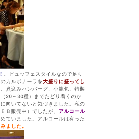
！
。ビュッフェスタイルなので足り
前のカルボナーラを
大盛りに盛ってし
き、煮込みハンバーグ、小龍包、特製
（20～30種）までたどり着くのか
ェに向いてないと気づきました。私の
ＷＥＢ販売中）でしたが、
アルコール
眺めていました。アルコールは有った
しみました。