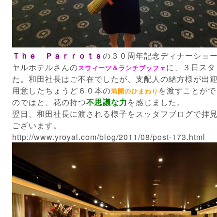
Ｔｈｅ Ｐａｒｒｏｔｓ
の３０周年記念ディナーショ
ヤルホテルさんの
に、３日スタ
スウィーツ＆ランチブッフェ
た。和田社長はご不在でしたが、支配人の緒方様が出
用意したちょうど６０本の
を渡すことがで
満開のひまわり
のではと、花の持つ
不思議な力
を感じました。
翌日、和田社長に渡される様子をスッタフブログで拝
ございます。
http://www.yroyal.com/blog/2011/08/post-173.html