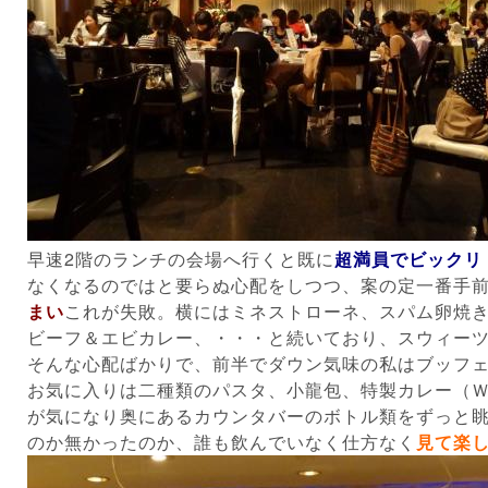
早速2階のランチの会場へ行くと既に
超満員でビックリ
なくなるのではと要らぬ心配をしつつ、案の定一番手
まい
これが失敗。横にはミネストローネ、スパム卵焼
ビーフ＆エビカレー、・・・と続いており、スウィーツ
そんな心配ばかりで、前半でダウン気味の私はブッフ
お気に入りは二種類のパスタ、小龍包、特製カレー（
が気になり奥にあるカウンタバーのボトル類をずっと
のか無かったのか、誰も飲んでいなく仕方なく
見て楽