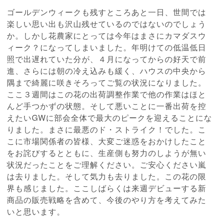
ゴールデンウィークも残すところあと一日、世間では
楽しい思い出も沢山残せているのではないのでしょう
か。しかし花農家にとっては今年はまさにカマダスウ
ィーク？になってしまいました。年明けての低温低日
照で出遅れていた分が、４月になってからの好天で前
進、さらには朝の冷え込みも緩く、ハウスの中央から
隅まで綺麗に咲きそろってご覧の状況になりました。
ここ３週間はこの花の出荷調整作業で他の作業はほと
んど手つかずの状態。そして悪いことに一番出荷を控
えたいGWに部会全体で最大のピークを迎えることにな
りました。まさに最悪のド・ストライク！でした。こ
こに市場関係者の皆様、大変ご迷惑をおかけしたこと
をお詫びするとともに、生産側も努力のしようが無い
状況だったことをご理解ください。ご安心ください嵐
は去りました。そして気力も去りました。この花の限
界も感じました。ここしばらくは来週デビューする新
商品の販売戦略を含めて、今後のやり方を考えてみた
いと思います。