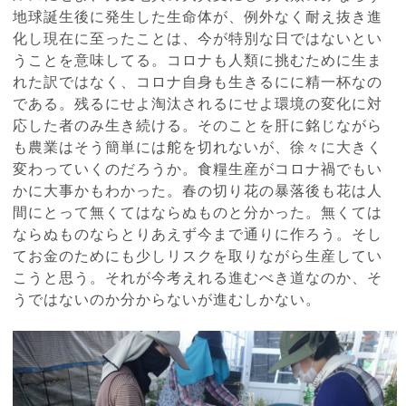
地球誕生後に発生した生命体が、例外なく耐え抜き進
化し現在に至ったことは、今が特別な日ではないとい
うことを意味してる。コロナも人類に挑むために生ま
れた訳ではなく、コロナ自身も生きるにに精一杯なの
である。残るにせよ淘汰されるにせよ環境の変化に対
応した者のみ生き続ける。そのことを肝に銘じながら
も農業はそう簡単には舵を切れないが、徐々に大きく
変わっていくのだろうか。食糧生産がコロナ禍でもい
かに大事かもわかった。春の切り花の暴落後も花は人
間にとって無くてはならぬものと分かった。無くては
ならぬものならとりあえず今まで通りに作ろう。そし
てお金のためにも少しリスクを取りながら生産してい
こうと思う。それが今考えれる進むべき道なのか、そ
うではないのか分からないが進むしかない。