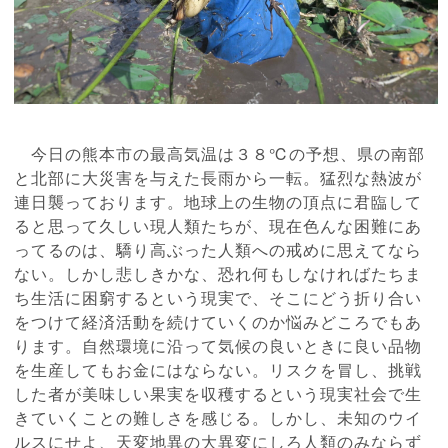
今日の熊本市の最高気温は３８℃の予想、県の南部
と北部に大災害を与えた長雨から一転。猛烈な熱波が
連日襲っております。地球上の生物の頂点に君臨して
ると思って久しい現人類たちが、現在色んな困難にあ
ってるのは、驕り高ぶった人類への戒めに思えてなら
ない。しかし悲しきかな、恐れ何もしなければたちま
ち生活に困窮するという現実で、そこにどう折り合い
をつけて経済活動を続けていくのか悩みどころでもあ
ります。自然環境に沿って気候の良いときに良い品物
を生産してもお金にはならない。リスクを冒し、挑戦
した者が美味しい果実を収穫するという現実社会で生
きていくことの難しさを感じる。しかし、未知のウイ
ルスにせよ、天変地異の大異変にしろ人類のみならず