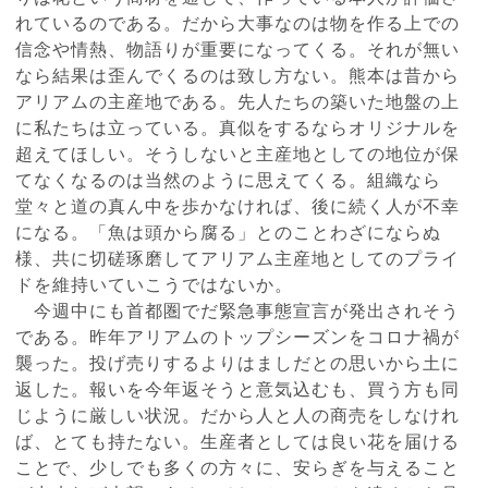
れているのである。だから大事なのは物を作る上での
信念や情熱、物語りが重要になってくる。それが無い
なら結果は歪んでくるのは致し方ない。熊本は昔から
アリアムの主産地である。先人たちの築いた地盤の上
に私たちは立っている。真似をするならオリジナルを
超えてほしい。そうしないと主産地としての地位が保
てなくなるのは当然のように思えてくる。組織なら
堂々と道の真ん中を歩かなければ、後に続く人が不幸
になる。「魚は頭から腐る」とのことわざにならぬ
様、共に切磋琢磨してアリアム主産地としてのプライ
ドを維持いていこうではないか。
今週中にも首都圏でだ緊急事態宣言が発出されそう
である。昨年アリアムのトップシーズンをコロナ禍が
襲った。投げ売りするよりはましだとの思いから土に
返した。報いを今年返そうと意気込むも、買う方も同
じように厳しい状況。だから人と人の商売をしなけれ
ば、とても持たない。生産者としては良い花を届ける
ことで、少しでも多くの方々に、安らぎを与えること