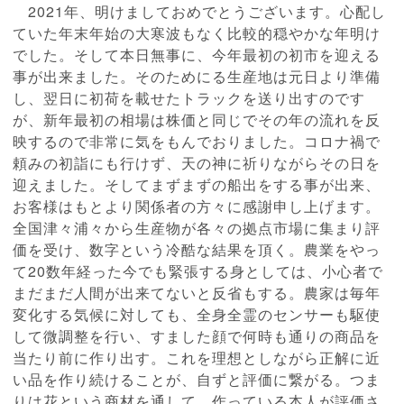
2021年、明けましておめでとうございます。心配し
ていた年末年始の大寒波もなく比較的穏やかな年明け
でした。そして本日無事に、今年最初の初市を迎える
事が出来ました。そのためにる生産地は元日より準備
し、翌日に初荷を載せたトラックを送り出すのです
が、新年最初の相場は株価と同じでその年の流れを反
映するので非常に気をもんでおりました。コロナ禍で
頼みの初詣にも行けず、天の神に祈りながらその日を
迎えました。そしてまずまずの船出をする事が出来、
お客様はもとより関係者の方々に感謝申し上げます。
全国津々浦々から生産物が各々の拠点市場に集まり評
価を受け、数字という冷酷な結果を頂く。農業をやっ
て20数年経った今でも緊張する身としては、小心者で
まだまだ人間が出来てないと反省もする。農家は毎年
変化する気候に対しても、全身全霊のセンサーも駆使
して微調整を行い、すました顔で何時も通りの商品を
当たり前に作り出す。これを理想としながら正解に近
い品を作り続けることが、自ずと評価に繋がる。つま
りは花という商材を通して、作っている本人が評価さ