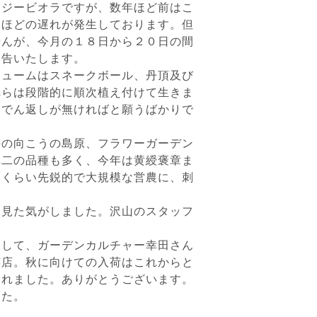
ンジービオラですが、数年ほど前はこ
間ほどの遅れが発生しております。但
せんが、今月の１８日から２０日の間
報告いたします。
ュームはスネークボール、丹頂及び
れらは段階的に順次植え付けて生きま
んでん返しが無ければと願うばかりで
の向こうの島原、フラワーガーデン
無二の品種も多く、今年は黄綬褒章ま
いくらい先鋭的で大規模な営農に、刺
を見た気がしました。沢山のスタッフ
りして、ガーデンカルチャー幸田さん
芸店。秋に向けての入荷はこれからと
られました。ありがとうございます。
した。