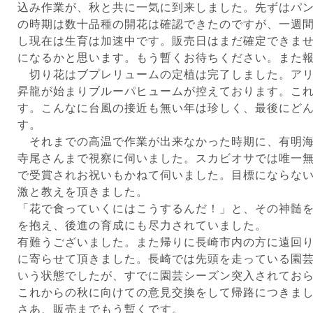
込み作業が、秋と共に一気に到来しました。先ずはパ
の時期は数十品種の開花は確認できたのですが、一週
し現在は生育は加速中です。販売日はまだ確定できま
になるかと思います。もう暫くお待ちください。また
切り花はブプレリュームの定植は完了しました。アリ
昇龍が始まりブルーパヒュームが控えております。こ
す。こんなに台風の接近も無い年は珍しく、最後にど
す。
それまでの高温で作業が出来なかった時期に、有明海
寺尾さんまで視察に伺いました。スカビオサでは唯一
で受賞されお祝いもかねて伺いました。目標にならな
激と教えを頂きました。
「花で食っていくにはこうするんだ！」と、その神髄
を抱え、後進の育成にも尽力されていました。
有難うございました。また帰りに長崎市内の方に遠回
に寄らせて頂きました。長崎では先頭を走っている園
いう状態でしたが、すでに園芸シーズン突入されてお
これからの秋に向けての意見交換をして帰路につきま
さあ、販売までもう暫くです。