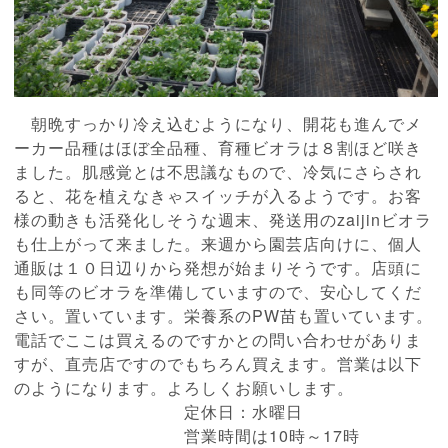
朝晩すっかり冷え込むようになり、開花も進んでメ
ーカー品種はほぼ全品種、育種ビオラは８割ほど咲き
ました。肌感覚とは不思議なもので、冷気にさらされ
ると、花を植えなきゃスイッチが入るようです。お客
様の動きも活発化しそうな週末、発送用のzaijinビオラ
も仕上がって来ました。来週から園芸店向けに、個人
通販は１０日辺りから発想が始まりそうです。店頭に
も同等のビオラを準備していますので、安心してくだ
さい。置いています。栄養系のPW苗も置いています。
電話でここは買えるのですかとの問い合わせがありま
すが、直売店ですのでもちろん買えます。営業は以下
のようになります。よろしくお願いします。
定休日：水曜日
営業時間は10時～17時