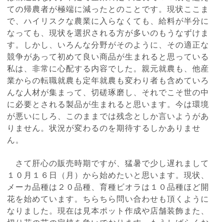
ての帰農者が極端に減ったとのことです。現状ここま
で、ハイリスクな農業に入らなくても、給料が半分に
なっても、現状を選択される方が多いのもうなずけま
す。しかし、いろんな分野がそのように、その適正な
競争があって初めて良い商品が生まれると思っている
私は、非常に心配する内容でした。親元就農も、他産
業からの転職就農も定年就農も変わり者も含めていろ
んな人材が集まって、切磋琢磨し、それでこそ世の中
に必要とされる製品が生まれると思います。今は環境
が悪いにしろ、このままでは残念としか言いようがあ
りません。状況が変わるのを期待するしかありませ
ん。
さて肝心の販売時期ですが、猛暑で少し遅れまして
１０月１６日（月）から始めたいと思います。現状、
メーカ品種は２０品種、育種ビオラは１０品種ほど開
花を始めています。ちらちら問い合わせも頂くように
なりました。現在は見本ポット作成や店舗装飾また、