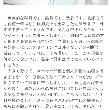
全国的な猛暑です。酷暑です。残暑です。北海道で
は百何十年ぶりに観測史上を更新した高温続きで、日
本国中茹っている状況です。そんな中令和５年産、パ
ンジービオラがスタートしました。SNSでは多数の方
が種まきを始められていて、当園も１０月からの販売
を始めるにはこのタイミングは外せないとの判断で、
断行しました。それにしても暑い。ラニーニャ現象か
何か知らないけど、世界は日本はどう進んでいくので
しょうか。
大きく分けて、メーカー品種と個人育種の品種を播
きますが、今回は個人育種の在津さんの分が更に細分
化さてていて非常に苦労しました。１粒もあれば数十
から数百、組み合わせの複雑さは用意した在津さんも
大変な労働だったと思いますが、こちらも負けじと困
難を極めました。さらに在津さんの次世代の播種もこ
ちらにお願いされて、暑い中にあっても、冷気が下り