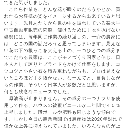
てきた気がしました。
これら作業も、どんな花が咲くのだろうかとか、買
われるお客様の姿をイメージするから出来ていると思
います。先月あたりから世の中を賑わしている某大手
中古自動車販売の問題。儲けるために手段を択ばない
姿勢には、毎年同じ作業の繰り返しの、一介の農家に
は、どこの国の話だろうと思ってしまいます。見えな
い花の下の根っこを支える土の、一つひとつの成分ま
でこだわる農家は、ここがモノづくり国家と信じ、日
本人として誇りとプライドをかけて仕事をします。コ
ツコツと小さい石を積み重ねながらも、プロは見えな
いところほど手を抜かない、なーんてと、自負しなが
らの作業。そういう日本人が多数だとは思いますが、
何とも残念なニュースでした。
原油高が止まりません。その成分の一つナフサを使
用して作る、ハウスの被覆ビニールが二年間で４０％
上昇しました。段ボールや肥料も同じような傾向で
す。しかし今日の農業新聞では農産物は2020年対比で
僅かな上昇に抑えられていました。いろんなものが上