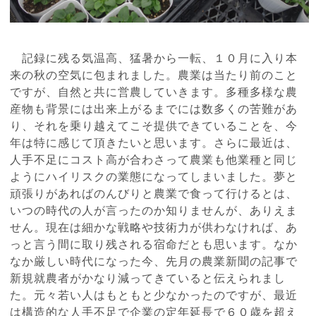
記録に残る気温高、猛暑から一転、１０月に入り本
来の秋の空気に包まれました。農業は当たり前のこと
ですが、自然と共に営農していきます。多種多様な農
産物も背景には出来上がるまでには数多くの苦難があ
り、それを乗り越えてこそ提供できていることを、今
年は特に感じて頂きたいと思います。さらに最近は、
人手不足にコスト高が合わさって農業も他業種と同じ
ようにハイリスクの業態になってしまいました。夢と
頑張りがあればのんびりと農業で食って行けるとは、
いつの時代の人が言ったのか知りませんが、ありえま
せん。現在は細かな戦略や技術力が供わなければ、あ
っと言う間に取り残される宿命だとも思います。なか
なか厳しい時代になった今、先月の農業新聞の記事で
新規就農者がかなり減ってきていると伝えられまし
た。元々若い人はもともと少なかったのですが、最近
は構造的な人手不足で企業の定年延長で６０歳を超え